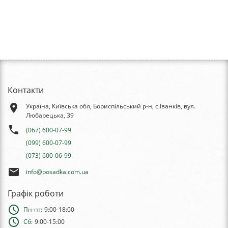
Контакти
place
Україна, Київська обл, Бориспільський р-н, с.Іванків, вул.
Любарецька, 39
phone
(067) 600-07-99
(099) 600-07-99
(073) 600-06-99
email
info@posadka.com.ua
Графік роботи
schedule
Пн-пт:
9:00-18:00
schedule
Сб:
9:00-15:00