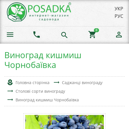
УКР
РУС
0
menu
phone
shopping_cart
person_outline
search
Виноград кишмиш
Чорнобаївка
local_florist
trending_flat
Головна сторінка
Саджанці винограду
trending_flat
Столові сорти винограду
trending_flat
Виноград кишмиш Чорнобаївка