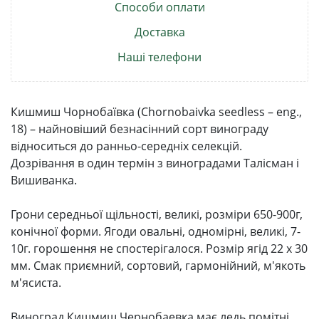
Способи оплати
Доставка
Наші телефони
Кишмиш Чорнобаївка (Chornobaivka seedless – eng.,
18) – найновіший безнасінний сорт винограду
відноситься до ранньо-середніх селекцій.
Дозрівання в один термін з виноградами Талісман і
Вишиванка.
Грони середньої щільності, великі, розміри 650-900г,
конічної форми. Ягоди овальні, одномірні, великі, 7-
10г. горошення не спостерігалося. Розмір ягід 22 х 30
мм. Смак приємний, сортовий, гармонійний, м'якоть
м'ясиста.
Виноград Кишмиш Чернобаевка має ледь помітні