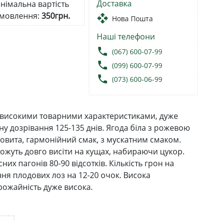
Доставка
німальна вартість
мовлення:
350грн.
open_with
Нова Пошта
Наші телефони
local_phone
(067) 600-07-99
local_phone
(099) 600-07-99
local_phone
(073) 600-06-99
з високими товарними характеристиками, дуже
у дозрівання 125-135 днів. Ягода біла з рожевою
соковита, гармонійний смак, з мускатним смаком.
можуть довго висіти на кущах, набираючи цукор.
х пагонів 80-90 відсотків. Кількість грон на
ння плодових лоз на 12-20 очок. Висока
Врожайність дуже висока.