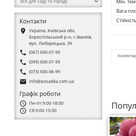
keyboard_arrow_down
Мін. те
Все для саду та городу
Вага пл
Контакти
Стійкіст
place
Україна, Київська обл,
Бориспільський р-н, с.Іванків,
вул. Любарецька, 39
phone
(067) 600-07-99
Коментар
phone
(099) 600-07-99
phone
(073) 600-06-99
email
info@posadka.com.ua
Графік роботи
Попул
schedule
Пн-пт:
9:00-18:00
schedule
Сб:
9:00-15:00