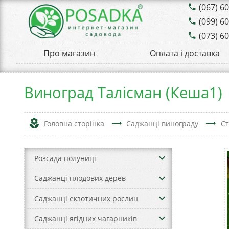
(067) 6
phone
(099) 6
phone
(073) 6
phone
Про магазин
Оплата і доставка
Виноград Талісман (Кеша1)
local_florist
trending_flat
trending_flat
Головна сторінка
Саджанці винограду
Ст
keyboard_arrow_down
Розсада полуниці
keyboard_arrow_down
Саджанці плодових дерев
keyboard_arrow_down
Саджанці екзотичних рослин
keyboard_arrow_down
Саджанці ягідних чагарників