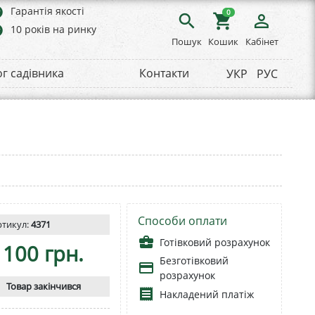
rs
Гарантія якості
0
search
shopping_cart
person_outline
rs
10 років на ринку
Пошук
Кошик
Кабінет
ог садівника
Контакти
УКР
РУС
Способи оплати
ртикул:
4371
business_center
Готівковий розрахунок
100 грн.
Безготівковий
payment
розрахунок
Товар закінчився
receipt
Накладений платіж