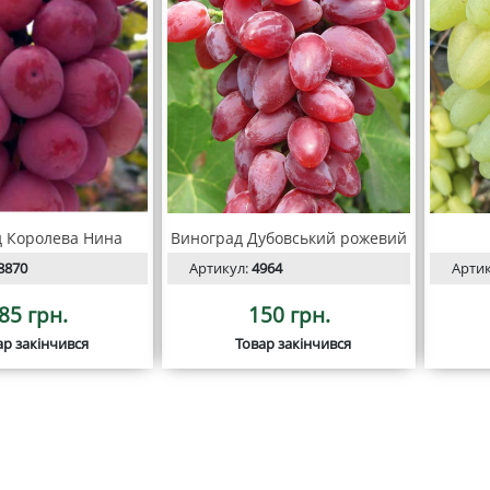
 Королева Нина
Виноград Дубовський рожевий
8870
Артикул:
4964
Арти
85 грн.
150 грн.
ар закінчився
Товар закінчився