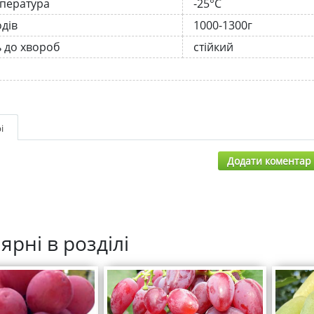
мпература
-25°C
одів
1000-1300г
ь до хвороб
стійкий
і
Додати коментар
ярні в розділі