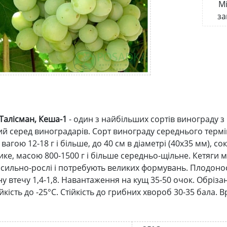
Мі
за
Талісман, Кеша-1
- один з найбільших сортів винограду 
й серед виноградарів. Сорт винограду середнього термін
вагою 12-18 г і більше, до 40 см в діаметрі (40x35 мм), 
ике, масою 800-1500 г і більше середньо-щільне. Кетяги 
сильно-рослі і потребують великих формувань. Плодоносни
у втечу 1,4-1,8. Навантаження на кущ 35-50 очок. Обріза
кість до -25°С. Стійкість до грибних хвороб 30-35 бала. 