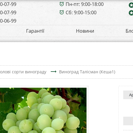
00-07-99
Пн-пт: 9:00-18:00
alarm_on
sta
00-07-99
Сб: 9:00-15:00
sta
alarm_on
00-06-99
Гарантії
Новини
Бл
trending_flat
олові сорти винограду
Виноград Талісман (Кеша1)
А