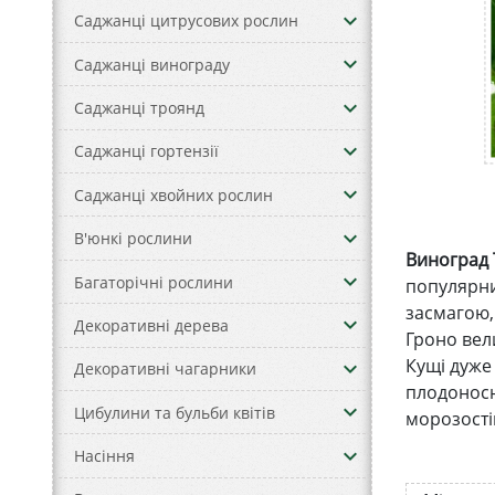
keyboard_arrow_down
Саджанці цитрусових рослин
keyboard_arrow_down
Саджанці винограду
keyboard_arrow_down
Саджанці троянд
keyboard_arrow_down
Саджанці гортензії
keyboard_arrow_down
Саджанці хвойних рослин
keyboard_arrow_down
В'юнкі рослини
Виноград
keyboard_arrow_down
Багаторічні рослини
популярни
засмагою, 
keyboard_arrow_down
Декоративні дерева
Гроно вел
Кущі дуже 
keyboard_arrow_down
Декоративні чагарники
плодоносн
keyboard_arrow_down
Цибулини та бульби квітів
морозостій
keyboard_arrow_down
Насіння