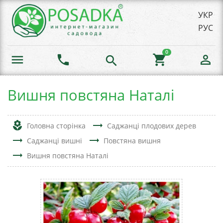
УКР
РУС
0
menu
phone
shopping_cart
person_outline
search
Вишня повстяна Наталі
local_florist
trending_flat
Головна сторінка
Саджанці плодових дерев
trending_flat
trending_flat
Саджанці вишні
Повстяна вишня
trending_flat
Вишня повстяна Наталі