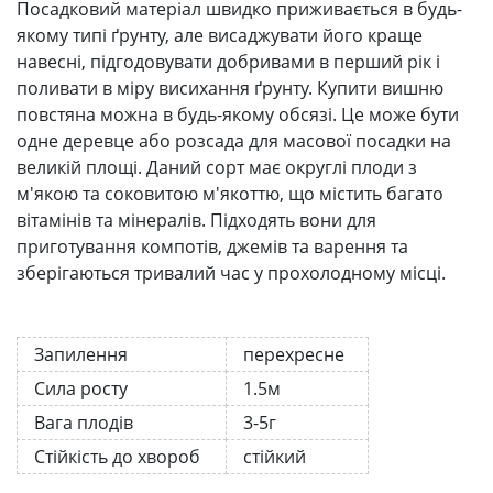
Посадковий матеріал швидко приживається в будь-
якому типі ґрунту, але висаджувати його краще
навесні, підгодовувати добривами в перший рік і
поливати в міру висихання ґрунту. Купити вишню
повстяна можна в будь-якому обсязі. Це може бути
одне деревце або розсада для масової посадки на
великій площі. Даний сорт має округлі плоди з
м'якою та соковитою м'якоттю, що містить багато
вітамінів та мінералів. Підходять вони для
приготування компотів, джемів та варення та
зберігаються тривалий час у прохолодному місці.
Запилення
перехресне
Сила росту
1.5м
Вага плодів
3-5г
Стійкість до хвороб
стійкий