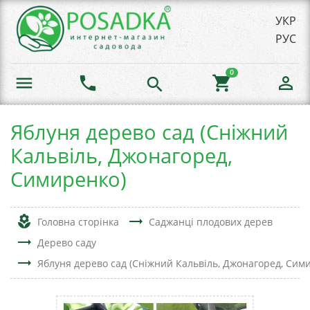
УКР
РУС
0
menu
phone
shopping_cart
person_outline
search
Яблуня дерево сад (Сніжний
Кальвіль, Джонагоред,
Симиренко)
local_florist
trending_flat
Головна сторінка
Саджанці плодових дерев
trending_flat
Дерево саду
trending_flat
Яблуня дерево сад (Сніжний Кальвіль, Джонагоред, Сим