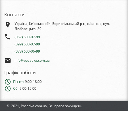
Контакти
place
Україна, Київська обл, Бориспільський р-н, с.Іванків, вул.
Любарецька, 39
phone
(067) 600-07-99
(099) 600-07-99
(073) 600-06-99
email
info@posadka.com.ua
Графік роботи
schedule
Пн-пт:
9:00-18:00
schedule
Сб:
9:00-15:00
© 2021, Posadka.com.ua, Всі права захищені.