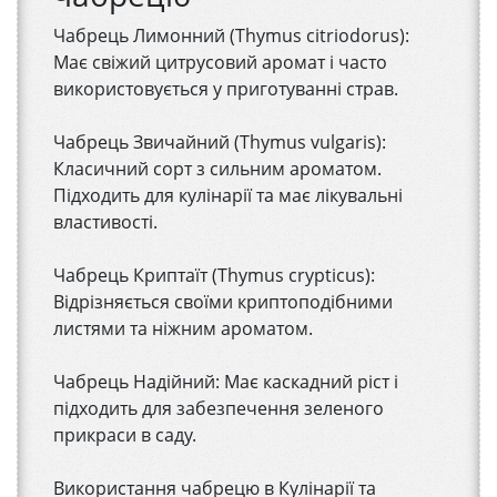
Чабрець Лимонний (Thymus citriodorus):
Має свіжий цитрусовий аромат і часто
використовується у приготуванні страв.
Чабрець Звичайний (Thymus vulgaris):
Класичний сорт з сильним ароматом.
Підходить для кулінарії та має лікувальні
властивості.
Чабрець Криптаїт (Thymus crypticus):
Відрізняється своїми криптоподібними
листями та ніжним ароматом.
Чабрець Надійний: Має каскадний ріст і
підходить для забезпечення зеленого
прикраси в саду.
Використання чабрецю в Кулінарії та