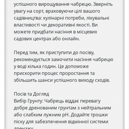
успішного вирощування чабрецю. Зверніть
увагу на сорт, враховуючи цілі вашого
садівництва: кулінарні потреби, лікувальні
властивості чи декоративні якості. Ви
можете придбати насіння в місцевих
садових центрах або онлайн.
Перед тим, як приступити до посіву,
рекомендується замочити насіння чабрецю
у воді кілька годин. Це допоможе
прискорити процес проростання та
збільшить шанси успішного виходу сходів.
Посів та Догляд
Вибір Грунту: Чабрець віддає перевагу
добре дренованим грунтам з нейтральним
або слабким лужним pH. Додайте трошки
піску для забезпечення відмінної системи
дренажу.