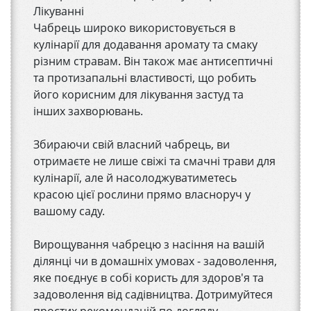
Лікуванні
Чабрець широко використовується в
кулінарії для додавання аромату та смаку
різним стравам. Він також має антисептичні
та протизапальні властивості, що робить
його корисним для лікування застуд та
інших захворювань.
Збираючи свій власний чабрець, ви
отримаєте не лише свіжі та смачні трави для
кулінарії, але й насолоджуватиметесь
красою цієї рослини прямо власноруч у
вашому саду.
Вирощування чабрецю з насіння на вашій
ділянці чи в домашніх умовах - задоволення,
яке поєднує в собі користь для здоров'я та
задоволення від садівництва. Дотримуйтеся
простих рекомендацій по догляду,