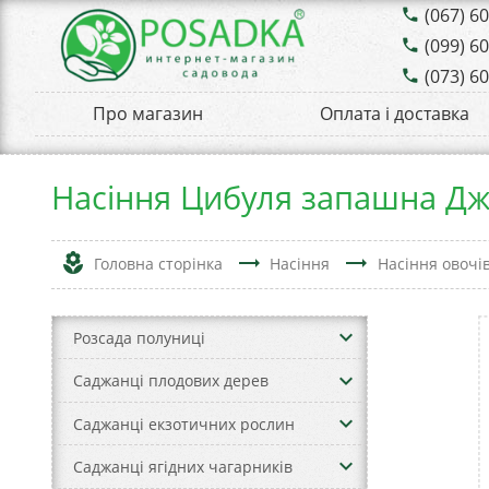
(067) 6
phone
(099) 6
phone
(073) 6
phone
Про магазин
Оплата і доставка
Насіння Цибуля запашна Джу
local_florist
trending_flat
trending_flat
Головна сторінка
Насіння
Насіння овочі
keyboard_arrow_down
Розсада полуниці
keyboard_arrow_down
Саджанці плодових дерев
keyboard_arrow_down
Саджанці екзотичних рослин
keyboard_arrow_down
Саджанці ягідних чагарників