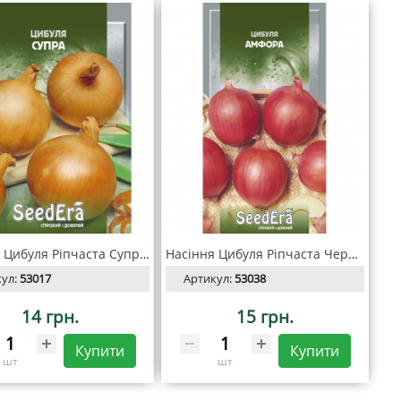
Насіння Цибуля Ріпчаста Супра 2 г, SeedEra
Насіння Цибуля Ріпчаста Червона Амфора 1 г, Seedera
кул:
53017
Артикул:
53038
14 грн.
15 грн.
Купити
Купити
шт
шт