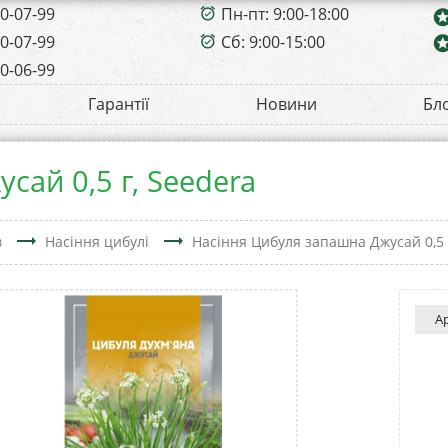
00-07-99
Пн-пт: 9:00-18:00
alarm_on
sta
00-07-99
Сб: 9:00-15:00
sta
alarm_on
00-06-99
Гарантії
Новини
Бл
сай 0,5 г, Seedera
trending_flat
trending_flat
в
Насіння цибулі
Насіння Цибуля запашна Джусай 0,5 
А