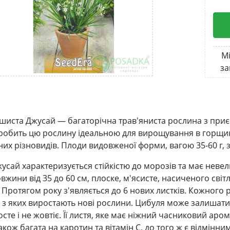
Мі
за
шиста Джусай — багаторічна трав'яниста рослина з приємн
 робить цю рослину ідеальною для вирощування в горщик
их різновидів. Плоди видовженої форми, вагою 35-60 г, з
усай характеризується стійкістю до морозів та має невел
овжини від 35 до 60 см, плоске, м'ясисте, насиченого сві
 Протягом року з'являється до 6 нових листків. Кожного 
 з яких виростають нові рослини. Цибуля може залишатися
сте і не жовтіє. Її листя, яке має ніжний часниковий аром
кож багата на каротин та вітамін C, до того ж є відмінн