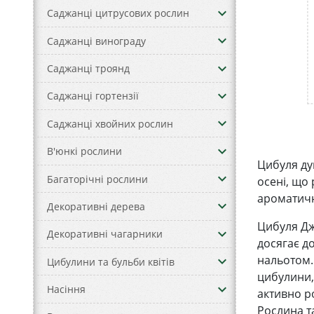
keyboard_arrow_down
Саджанці цитрусових рослин
keyboard_arrow_down
Саджанці винограду
keyboard_arrow_down
Саджанці троянд
keyboard_arrow_down
Саджанці гортензії
keyboard_arrow_down
Саджанці хвойних рослин
keyboard_arrow_down
В'юнкі рослини
Цибуля ду
keyboard_arrow_down
Багаторічні рослини
осені, що
ароматичн
keyboard_arrow_down
Декоративні дерева
Цибуля Дж
keyboard_arrow_down
Декоративні чагарники
досягає д
нальотом.
keyboard_arrow_down
Цибулини та бульби квітів
цибулини,
keyboard_arrow_down
Насіння
активно ро
Рослина та