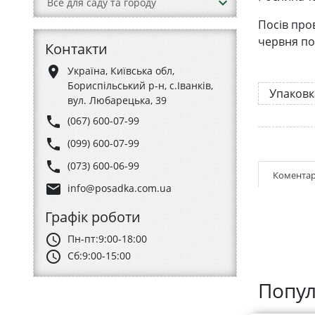
keyboard_arrow_down
Все для саду та городу
Посів про
червня по
Контакти
place
Україна, Київська обл,
Бориспільський р-н, с.Іванків,
Упаковк
вул. Любарецька, 39
phone
(067) 600-07-99
phone
(099) 600-07-99
phone
(073) 600-06-99
Коментар
email
info@posadka.com.ua
Графік роботи
schedule
Пн-пт:
9:00-18:00
schedule
Сб:
9:00-15:00
Попул