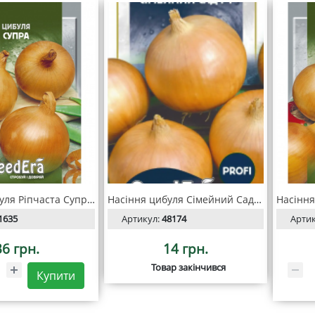
Насіння Цибуля Ріпчаста Супра 10 г, SeedEra
Насіння цибуля Сімейний Сад» F1, 100 шт, SeedEra
1635
Артикул:
48174
Арти
36 грн.
14 грн.
Товар закінчився
Купити