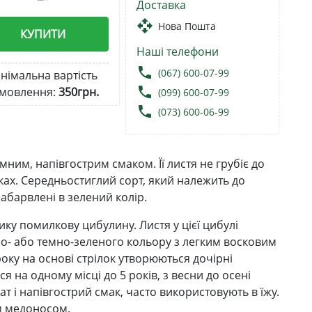
Доставка
open_with
Нова Пошта
КУПИТИ
Наші телефони
local_phone
(067) 600-07-99
німальна вартість
local_phone
мовлення:
350грн.
(099) 600-07-99
local_phone
(073) 600-06-99
им, напівгострим смаком. Її листя не грубіє до
ах. Середньостиглий сорт, який належить до
абарвлені в зелений колір.
ику помилкову цибулину. Листя у цієї цибулі
тло- або темно-зеленого кольору з легким восковим
року на основі стрілок утворюються дочірні
 на одному місці до 5 років, з весни до осені
ат і напівгострий смак, часто використовують в їжу.
им медоносом.