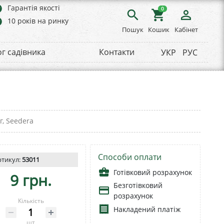
rs
Гарантія якості
0
search
shopping_cart
person_outline
rs
10 років на ринку
Пошук
Кошик
Кабінет
ог садівника
Контакти
УКР
РУС
г, Seedera
Способи оплати
ртикул:
53011
business_center
Готівковий розрахунок
9 грн.
Безготівковий
payment
розрахунок
Кількість
receipt
Накладений платіж
шт