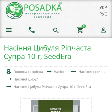
УКР
РУС
0
menu
phone
shopping_cart
person_outline
search
Насіння Цибуля Ріпчаста
Супра 10 г, SeedEra
local_florist
trending_flat
trending_flat
Головна сторінка
Насіння
Насіння овочів
trending_flat
Насіння цибулі
trending_flat
Насіння Цибуля Ріпчаста Супра 10 г, SeedEra