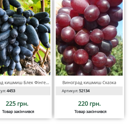
Виноград кишмиш Блек Фінгер (Чорний палець)
Виноград кишмиш Сказка
кул:
4453
Артикул:
52134
225 грн.
220 грн.
Товар закінчився
Товар закінчився