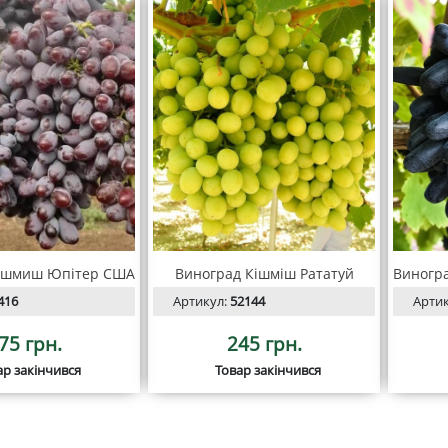
ишмиш Юпітер США
Виноград Кішміш Рататуй
416
Артикул:
52144
Арти
75 грн.
245 грн.
ар закінчився
Товар закінчився