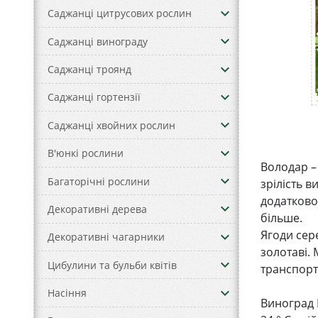
keyboard_arrow_down
Саджанці цитрусових рослин
keyboard_arrow_down
Саджанці винограду
keyboard_arrow_down
Саджанці троянд
keyboard_arrow_down
Саджанці гортензії
keyboard_arrow_down
Саджанці хвойних рослин
keyboard_arrow_down
В'юнкі рослини
Володар –
keyboard_arrow_down
Багаторічні рослини
зрілість в
додатково
keyboard_arrow_down
Декоративні дерева
більше.
Ягоди сер
keyboard_arrow_down
Декоративні чагарники
золотаві.
keyboard_arrow_down
Цибулини та бульби квітів
транспорт
keyboard_arrow_down
Насіння
Виноград 