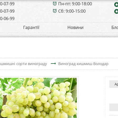
00-07-99
Пн-пт: 9:00-18:00
alarm_on
sta
00-07-99
Сб: 9:00-15:00
sta
alarm_on
00-06-99
Гарантії
Новини
Бл
trending_flat
шмишні сорти винограду
Виноград кишмиш Володар
А