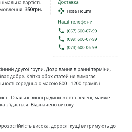
Доставка
німальна вартість
мовлення:
350грн.
open_with
Нова Пошта
Наші телефони
local_phone
(067) 600-07-99
local_phone
(099) 600-07-99
local_phone
(073) 600-06-99
нний другої групи. Дозрівання в ранні терміни,
ріває добре. Квітка обох статей не вимагає
ьності середньою масою 800 - 1200 грамів і
кисті. Овальні виноградини жовто-зелені, майже
а з'їдається. Відзначено високу
озостійкість висока, дорослі кущі витримують до