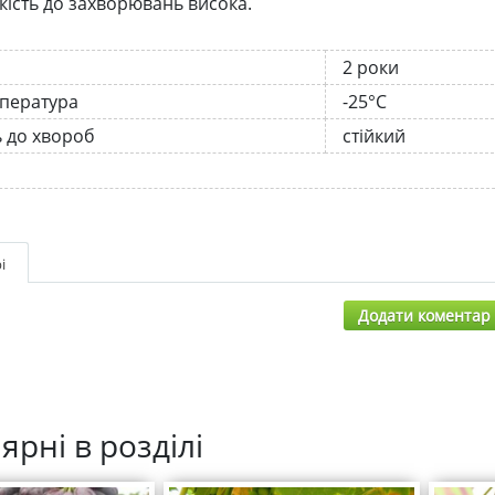
ійкість до захворювань висока.
2 роки
мпература
-25°C
ь до хвороб
стійкий
і
Додати коментар
ярні в розділі