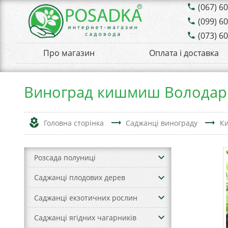
(067) 6
phone
(099) 6
phone
(073) 6
phone
Про магазин
Оплата і доставка
Виноград кишмиш Володар
local_florist
trending_flat
trending_flat
Головна сторінка
Саджанці винограду
Ки
keyboard_arrow_down
Розсада полуниці
keyboard_arrow_down
Саджанці плодових дерев
keyboard_arrow_down
Саджанці екзотичних рослин
keyboard_arrow_down
Саджанці ягідних чагарників