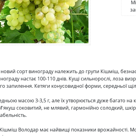
Мі
за
 новий сорт винограду належить до групи Кішміш, безнасі
инограду настає 100-110 днів. Кущі сильнорослі, лоза виз
го запилення. Кетяги конусовидної форми, середньої щіл
едньою масою 3-3,5 г, але їх утворюється дуже багато на 
 М'якуш соковитий, не млявий, гармонійно солодкий, шкірк
абельність.
Кішміш Володар має найвищі показники врожайності. Мор