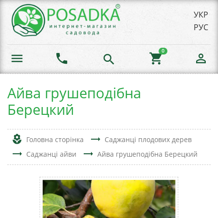
УКР
РУС
0
menu
phone
shopping_cart
person_outline
search
Айва грушеподібна
Берецкий
local_florist
trending_flat
Головна сторінка
Саджанці плодових дерев
trending_flat
trending_flat
Саджанці айви
Айва грушеподібна Берецкий