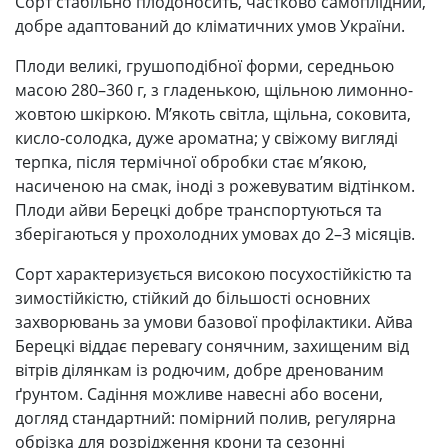
Сорт стабільно плодоносить, частково самоплідний,
добре адаптований до кліматичних умов України.
Плоди великі, грушоподібної форми, середньою
масою 280–360 г, з гладенькою, щільною лимонно-
жовтою шкіркою. М’якоть світла, щільна, соковита,
кисло-солодка, дуже ароматна; у свіжому вигляді
терпка, після термічної обробки стає м’якою,
насиченою на смак, іноді з рожевуватим відтінком.
Плоди айви Берецкі добре транспортуються та
зберігаються у прохолодних умовах до 2–3 місяців.
Сорт характеризується високою посухостійкістю та
зимостійкістю, стійкий до більшості основних
захворювань за умови базової профілактики. Айва
Берецкі віддає перевагу сонячним, захищеним від
вітрів ділянкам із родючим, добре дренованим
ґрунтом. Садіння можливе навесні або восени,
догляд стандартний: помірний полив, регулярна
обрізка для розрідження крони та сезонні