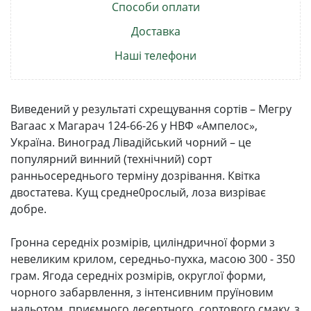
Способи оплати
Доставка
Наші телефони
Виведений у результаті схрещування сортів – Мегру
Вагаас x Магарач 124-66-26 у НВФ «Ампелос»,
Україна. Виноград Лівадійський чорний – це
популярний винний (технічний) сорт
ранньосереднього терміну дозрівання. Квітка
двостатева. Кущ средне0рослый, лоза визріває
добре.
Гронна середніх розмірів, циліндричної форми з
невеликим крилом, середньо-пухка, масою 300 - 350
грам. Ягода середніх розмірів, округлої форми,
чорного забарвлення, з інтенсивним пруїновим
нальотом, приємного десертного, сортового смаку, з