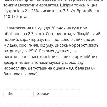
тонким мускатним ароматом. Шкірка тонка, міцна.
Цукровість 21 -26%, кислотність 7-8 г/л. Врожайність
110-150 ц/га.
Навантаження на кущ до 30 очок на кущ при
обрізанні на 2-3 вічка. Сорт винограду Лівадійський
чорний; характеризується польовою стійкістю до
мілдью, сірої гнилі, оідіуму. Висока морозостійкість,
витримує до -25°С. Рекомендується для
виготовлення високоякісних легких і гармонійних
десертних вин з тонами мускату, шоколаду,
чорносливу. Дегустаційна оцінка – 8,0 бала (за 8-
бальною шкалою).
Вік
2 роки