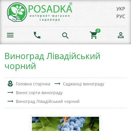
УКР
РУС
0
menu
phone
shopping_cart
person_outline
search
Виноград Лівадійський
чорний
local_florist
trending_flat
Головна сторінка
Саджанці винограду
trending_flat
Винні сорти винограду
trending_flat
Виноград Лівадійський чорний